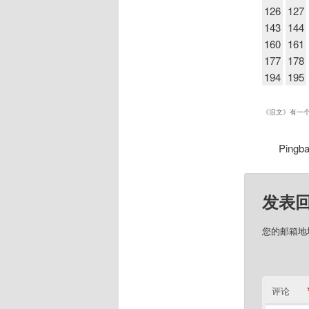
126
127
143
144
160
161
177
178
194
195
《
旧文
》有一
Ping
发表
您的邮箱地
评论