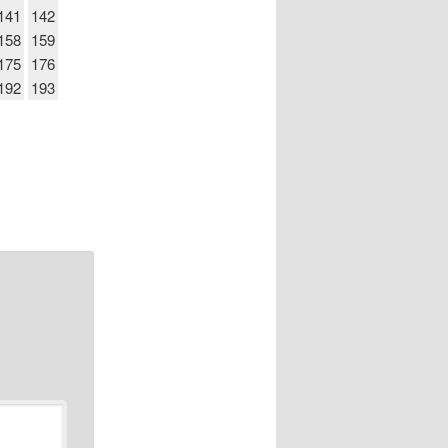
141
142
158
159
175
176
192
193