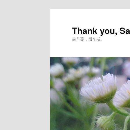
跳
至
主
Thank you, Sa
内
前车覆，后车戒。
容
区
域