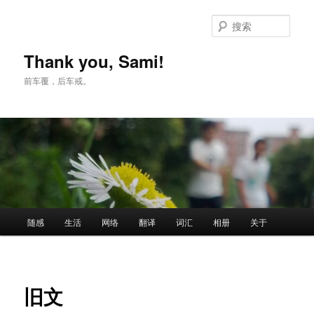
跳
至
搜
主
索
内
Thank you, Sami!
容
前车覆，后车戒。
区
域
主
随感
生活
网络
翻译
词汇
相册
关于
页
旧文