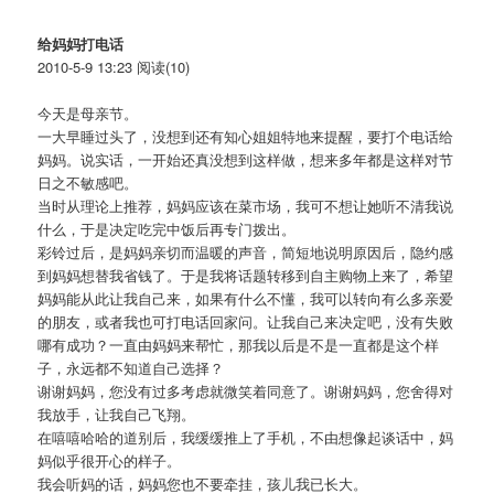
给妈妈打电话
2010-5-9 13:23 阅读(10)
今天是母亲节。
一大早睡过头了，没想到还有知心姐姐特地来提醒，要打个电话给
妈妈。说实话，一开始还真没想到这样做，想来多年都是这样对节
日之不敏感吧。
当时从理论上推荐，妈妈应该在菜市场，我可不想让她听不清我说
什么，于是决定吃完中饭后再专门拨出。
彩铃过后，是妈妈亲切而温暖的声音，简短地说明原因后，隐约感
到妈妈想替我省钱了。于是我将话题转移到自主购物上来了，希望
妈妈能从此让我自己来，如果有什么不懂，我可以转向有么多亲爱
的朋友，或者我也可打电话回家问。让我自己来决定吧，没有失败
哪有成功？一直由妈妈来帮忙，那我以后是不是一直都是这个样
子，永远都不知道自己选择？
谢谢妈妈，您没有过多考虑就微笑着同意了。谢谢妈妈，您舍得对
我放手，让我自己飞翔。
在嘻嘻哈哈的道别后，我缓缓推上了手机，不由想像起谈话中，妈
妈似乎很开心的样子。
我会听妈的话，妈妈您也不要牵挂，孩儿我已长大。