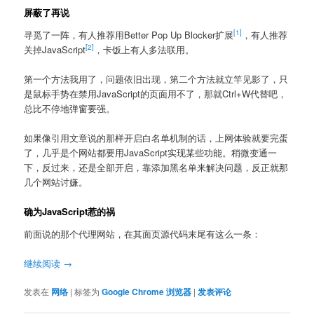
屏蔽了再说
[1]
寻觅了一阵，有人推荐用Better Pop Up Blocker扩展
，有人推荐
[2]
关掉JavaScript
，卡饭上有人多法联用。
第一个方法我用了，问题依旧出现，第二个方法就立竿见影了，只
是鼠标手势在禁用JavaScript的页面用不了，那就Ctrl+W代替吧，
总比不停地弹窗要强。
如果像引用文章说的那样开启白名单机制的话，上网体验就要完蛋
了，几乎是个网站都要用JavaScript实现某些功能。稍微变通一
下，反过来，还是全部开启，靠添加黑名单来解决问题，反正就那
几个网站讨嫌。
确为JavaScript惹的祸
前面说的那个代理网站，在其面页源代码末尾有这么一条：
继续阅读
→
发表在
网络
|
标签为
Google Chrome 浏览器
|
发表评论