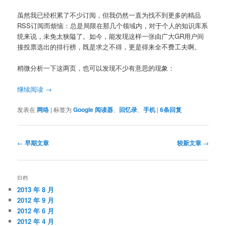
虽然我已经积累了不少订阅，但我仍然一直为找不到更多的精品
RSS订阅而烦恼：总是局限在那几个领域内，对于个人的知识库系
统来说，未免太狭隘了。如今，能发现这样一张由广大GR用户间
接投票选出的排行榜，既是求之不得，更是得来全不费工夫啊。
稍微分析一下这两页，也可以发现不少有意思的现象：
继续阅读
→
发表在
网络
|
标签为
Google 阅读器
、
回忆录
、
手机
|
6
条回复
文
←
早期文章
较新文章
→
章
导
航
归档
2013 年 8 月
2012 年 9 月
2012 年 6 月
2012 年 4 月