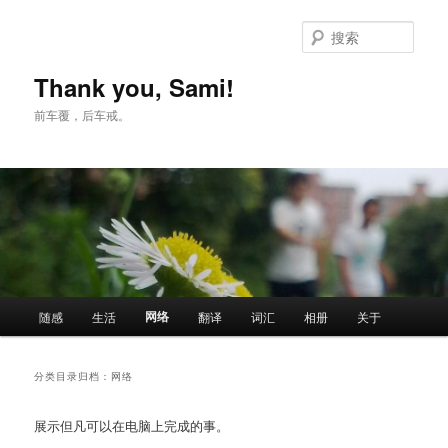
跳
跳
至
至
搜
主
副
索
内
内
Thank you, Sami!
容
容
前车覆，后车戒。
区
区
域
域
主
网络
随感
生活
翻译
词汇
相册
关于
页
分类目录归档：
网络
展示但凡可以在电脑上完成的事。