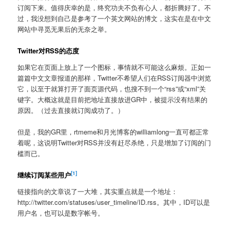
订阅下来。值得庆幸的是，终究功夫不负有心人，都折腾好了。不
过，我没想到自己是参考了一个英文网站的博文，这实在是在中文
网站中寻觅无果后的无奈之举。
Twitter对RSS的态度
如果它在页面上放上了一个图标，事情就不可能这么麻烦。正如一
篇篇中文文章报道的那样，Twitter不希望人们在RSS订阅器中浏览
它，以至于就算打开了面页源代码，也搜不到一个“rss”或“xml”关
键字。大概这就是目前把地址直接放进GR中，被提示没有结果的
原因。（过去直接就订阅成功了。）
但是，我的GR里，rtmeme和月光博客的williamlong一直可都正常
着呢，这说明Twitter对RSS并没有赶尽杀绝，只是增加了订阅的门
槛而已。
[1]
继续订阅某些用户
链接指向的文章说了一大堆，其实重点就是一个地址：
http://twitter.com/statuses/user_timeline/ID.rss。其中，ID可以是
用户名，也可以是数字帐号。