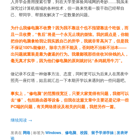
入并学会善用搜索引擎，到在大学里体验局域网的奇妙……我虽未
深究过计算机领域的各种技术，但一路来凭着一股干劲已经帮自
己、帮同学、帮朋友解决了一定数量的问题。
为什么我修电脑不收费？因为我不靠这个也不指望靠这个吃饭，而
且一旦收费，“售后”将是一个永无止境的烦恼。我的观点是，你能
把你的电脑拿给我让我实践自己的所学，我就非常高兴了，但是我
不保证100%能修好。除非力所不能及，否则绝不治标不治本——
出问题就重装是最为傻逼的行为。我最鄙视那些坐收30块钱的人，
毫无真才实学，因为他们修电脑的原则就好比“杀鸡就用牛刀”。
做记录不仅是一种做事方法、态度，同时更可以为后来人在黑夜中
照亮一座灯塔，姑且就汇总一下本期开学以来遇到的一些问题吧。
事实上，“修电脑”的范围很宽泛，只要大家觉得有问题，我都可以
去“修”，包括路由器等设备，但我在这篇文章中主要还是记录一些
PC端的问题，有关网络搭设及相关的问题，我想另作一篇。
继续阅读
→
发表在
网络
|
标签为
Windows
、
修电脑
、
校园
、
留予学弟学妹
|
发表评
论