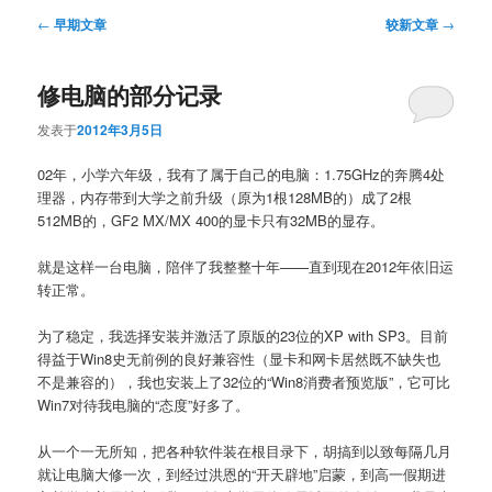
文
←
早期文章
较新文章
→
章
导
修电脑的部分记录
航
发表于
2012年3月5日
02年，小学六年级，我有了属于自己的电脑：1.75GHz的奔腾4处
理器，内存带到大学之前升级（原为1根128MB的）成了2根
512MB的，GF2 MX/MX 400的显卡只有32MB的显存。
就是这样一台电脑，陪伴了我整整十年——直到现在2012年依旧运
转正常。
为了稳定，我选择安装并激活了原版的23位的XP with SP3。目前
得益于Win8史无前例的良好兼容性（显卡和网卡居然既不缺失也
不是兼容的），我也安装上了32位的“Win8消费者预览版”，它可比
Win7对待我电脑的“态度”好多了。
从一个一无所知，把各种软件装在根目录下，胡搞到以致每隔几月
就让电脑大修一次，到经过洪恩的“开天辟地”启蒙，到高一假期进