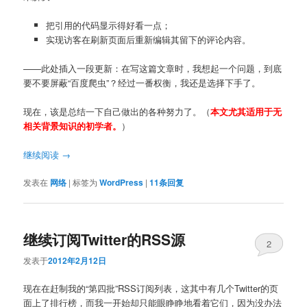
把引用的代码显示得好看一点；
实现访客在刷新页面后重新编辑其留下的评论内容。
——此处插入一段更新：在写这篇文章时，我想起一个问题，到底
要不要屏蔽“百度爬虫”？经过一番权衡，我还是选择下手了。
现在，该是总结一下自己做出的各种努力了。（
本文尤其适用于无
相关背景知识的初学者。
）
继续阅读
→
发表在
网络
|
标签为
WordPress
|
11
条回复
继续订阅Twitter的RSS源
2
发表于
2012年2月12日
现在在赶制我的“第四批”RSS订阅列表，这其中有几个Twitter的页
面上了排行榜，而我一开始却只能眼睁睁地看着它们，因为没办法