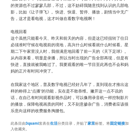
的资源也不过寥寥几部，不过，这不妨碍我随意找到认识的几部电
影，比如《让子弹飞》。快进、快退、暂停、播放，剧情当中无广
告，这才是看电视，这才叫做在看数字电视啊！
电视回看
这个虽然只能看今天、昨天和前天的内容，但是这已经扭转了往日
必须准时守候在电视前的境地，高兴什么时候看就什么时候看。星
期二下午家里没人时，我很满意地回看了前一天的《天下足球》。
从内容来看，明显是录播，所以当时出现的广告全部再现，但是有
快进，直接就被我略过了。我要观看的唯一节目至此再也不会和妈
妈的正片有时间冲突了。
在我家这个地区，普及数字电视已经好几年了，直到现在才推出这
样的称得上“点播”的功能，实在是不敢恭维。撇开这一点不说的
话，在自己有时间观看影视作品时，可以像用录音机一样控制影片
的播放，保障电视画质的同时，又不刻意掺杂广告，消费者应该很
乐意向这样的收费服务掏腰包。
此条目由
3qsami
发表在
生活
分类目录，并贴了
家里
标签。将
固定链接
加
入收藏夹。