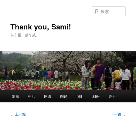
跳
至
搜
主
索
内
Thank you, Sami!
容
前车覆，后车戒。
区
域
主
随感
生活
网络
翻译
词汇
相册
关于
页
文
←
上一篇
下一篇
→
章
导
航