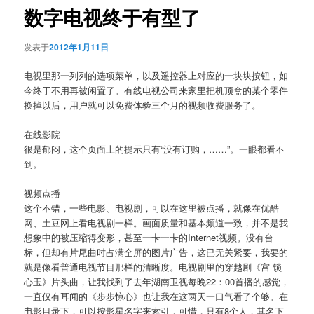
数字电视终于有型了
发表于
2012年1月11日
电视里那一列列的选项菜单，以及遥控器上对应的一块块按钮，如
今终于不用再被闲置了。有线电视公司来家里把机顶盒的某个零件
换掉以后，用户就可以免费体验三个月的视频收费服务了。
在线影院
很是郁闷，这个页面上的提示只有“没有订购，……”。一眼都看不
到。
视频点播
这个不错，一些电影、电视剧，可以在这里被点播，就像在优酷
网、土豆网上看电视剧一样。画面质量和基本频道一致，并不是我
想象中的被压缩得变形，甚至一卡一卡的Internet视频。没有台
标，但却有片尾曲时占满全屏的图片广告，这已无关紧要，我要的
就是像看普通电视节目那样的清晰度。电视剧里的穿越剧《宫-锁
心玉》片头曲，让我找到了去年湖南卫视每晚22：00首播的感觉，
一直仅有耳闻的《步步惊心》也让我在这两天一口气看了个够。在
电影目录下，可以按影星名字来索引，可惜，只有8个人，其名下