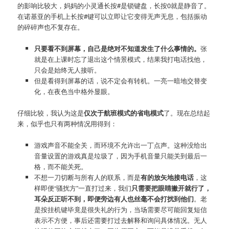
的影响比较大，妈妈的小灵通长按#是锁键盘，长按0就是静音了。
在诺基亚的手机上长按#键可以立即让它变得无声无息，包括振动
的碎碎声也不复存在。
只要看不到屏幕，自己是绝对不知道发生了什么事情的。
张
就是在上课时忘了退出这个情景模式，结果我打电话找他，
只会是始终无人接听。
但是看得到屏幕的话，说不定会有转机。一亮一暗地交替变
化，在夜色当中格外显眼。
仔细比较，我认为这是
仅次于航班模式的省电模式
了。现在总结起
来，似乎也只有两种情况用得到：
游戏声音不能全关，而环境不允许出一丁点声。这种没给出
音量设置的游戏真是垃圾了，因为手机音量只能关到最后一
格，而不能关死。
不想一刀切断与所有人的联系，而是
有的放矢地接电话
，这
样即便“骚扰方”一直打过来，我们
只需要把眼睛撇开就行了，
耳朵反正听不到，即便旁边有人也丝毫不会打扰到他们
。老
是按挂机键毕竟是很失礼的行为，当场需要尽可能回复短信
表示不方便，事后还需要打过去解释和询问具体情况。无人