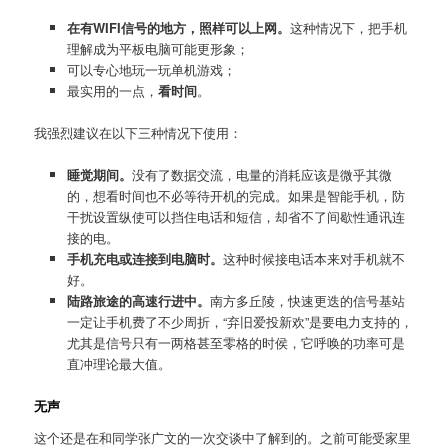
在有WIFI信号的地方，照样可以上网。
这种情况下，把手机
理解成为平板电脑可能更形象；
可以专心地玩一玩单机游戏；
最实用的一点，
看时间
。
我强烈建议在以下三种情况下使用：
睡觉期间。
没有了数据交流，电量的消耗应该是微乎其微
的，想看时间也不必等待开机的完成。如果是智能手机，防
干扰设置纵使可以挡住电话和短信，却省不了间歇性通讯连
接的电。
手机充电或连接到电脑时。
这种时候接电话本来对手机就不
好。
陆路旅途的高速行进中。
南方多丘陵，快速更迭的信号基站
一定让手机费了不少周折，“弃旧爱投新欢”是要电力支持的，
尤其是信号只有一两格甚至零格的时侯，它呼唤的功率可是
直冲理论最大值。
无声
这个还是在和同学张广文的一次交谈中了解到的。之前可能受家里