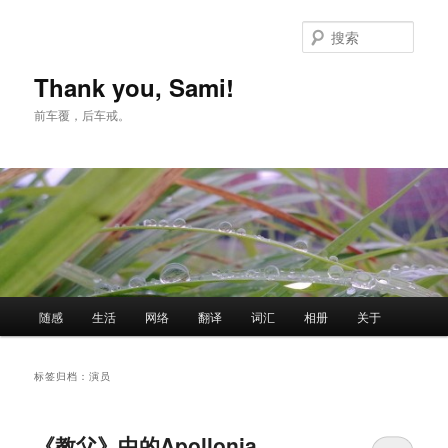
跳
跳
至
至
搜
主
副
索
内
内
Thank you, Sami!
容
容
前车覆，后车戒。
区
区
域
域
主
随感
生活
网络
翻译
词汇
相册
关于
页
标签归档：
演员
《教父》中的Apollonia