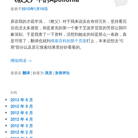
发表于
2012年1月10日
原谅我的才疏学浅，《教父》对于我来说实在有些冗长，坚持看完
后也没太多感觉，倒是麦克的第一个妻子艾波罗尼亚的芳容让我印
象深刻。于是我查了一下资料，没想到她走的却是那么一条路，真
是可惜了，翻译也就到
维基百科的那个页面
打止，本来还想去“引
用”部分以及其它搜索结果里好好看看的。
继续阅读
→
发表在
翻译
|
标签为
演员
|
发表评论
归档
2013 年 8 月
2012 年 9 月
2012 年 6 月
2012 年 4 月
2012 年 3 月
2012 年 2 月